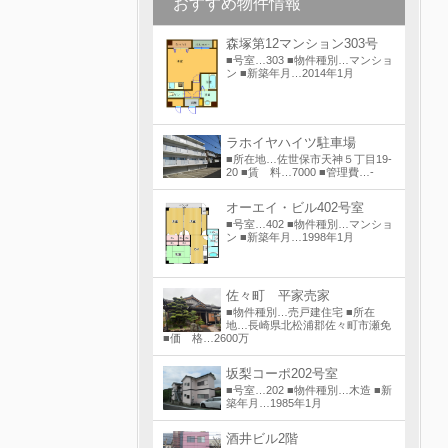
おすすめ物件情報
森塚第12マンション303号
■号室…303 ■物件種別…マンショ
ン ■新築年月…2014年1月
ラホイヤハイツ駐車場
■所在地…佐世保市天神５丁目19-
20 ■賃 料…7000 ■管理費…-
オーエイ・ビル402号室
■号室…402 ■物件種別…マンショ
ン ■新築年月…1998年1月
佐々町 平家売家
■物件種別…売戸建住宅 ■所在
地…長崎県北松浦郡佐々町市瀬免
■価 格…2600万
坂梨コーポ202号室
■号室…202 ■物件種別…木造 ■新
築年月…1985年1月
酒井ビル2階