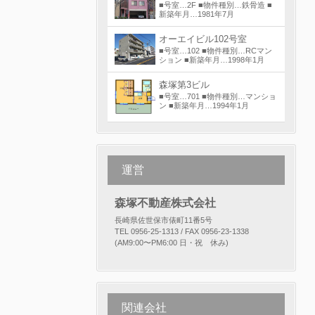
■号室…2F ■物件種別…鉄骨造 ■
新築年月…1981年7月
オーエイビル102号室
■号室…102 ■物件種別…RCマン
ション ■新築年月…1998年1月
森塚第3ビル
■号室…701 ■物件種別…マンショ
ン ■新築年月…1994年1月
運営
森塚不動産株式会社
長崎県佐世保市俵町11番5号
TEL 0956-25-1313 / FAX 0956-23-1338
(AM9:00〜PM6:00 日・祝 休み)
関連会社