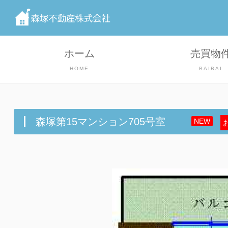
ホーム
売買物
HOME
BAIBAI
森塚第15マンション705号室
NEW