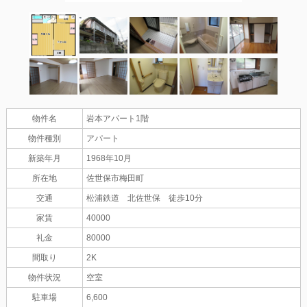
物件名
岩本アパート1階
物件種別
アパート
新築年月
1968年10月
所在地
佐世保市梅田町
交通
松浦鉄道 北佐世保 徒歩10分
家賃
40000
礼金
80000
間取り
2K
物件状況
空室
駐車場
6,600