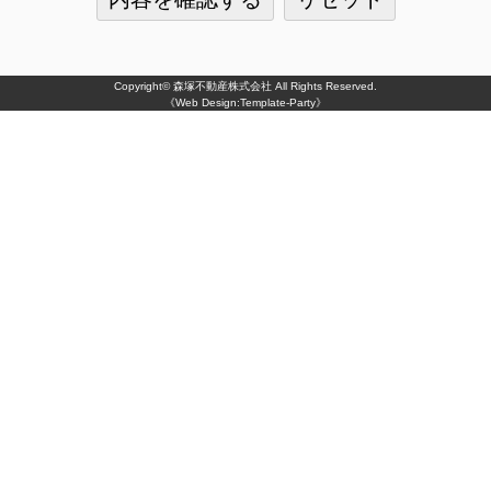
Copyright©
森塚不動産株式会社
All Rights Reserved.
《Web Design:Template-Party》