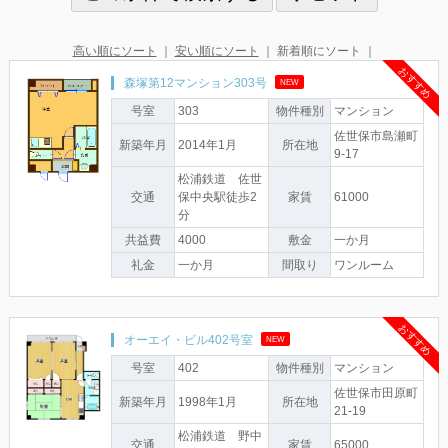
高い順にソート
｜
安い順にソート
｜ 新着順にソート ｜
おすすめ
森塚第12マンション303号
NEW
号室
303
物件種別
マンション
佐世保市島瀬町
新築年月
2014年1月
所在地
9-17
松浦鉄道 佐世
交通
保中央駅徒歩2
家賃
61000
分
共益費
4000
敷金
一か月
礼金
一か月
間取り
ワンルーム
おすすめ
オーエイ・ビル402号室
NEW
号室
402
物件種別
マンション
佐世保市田原町
新築年月
1998年1月
所在地
21-19
松浦鉄道 野中
交通
家賃
65000