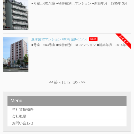
■号室…601号室 ■物件種別…マンション ■新築年月…1995年 3月
おすすめ
森塚第12マンション 603号室[No.175]
NEW
■号室…603号室 ■物件種別…RCマンション ■新築年月…2014年1月
<< 前へ | 1 |
2
|
次へ >>
Menu
当社賃貸物件
会社概要
お問い合わせ