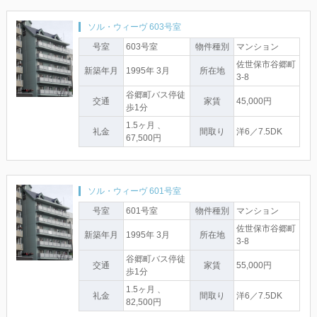
ソル・ウィーヴ 603号室
号室
603号室
物件種別
マンション
佐世保市谷郷町
新築年月
1995年 3月
所在地
3-8
谷郷町バス停徒
交通
家賃
45,000円
歩1分
1.5ヶ月 、
礼金
間取り
洋6／7.5DK
67,500円
ソル・ウィーヴ 601号室
号室
601号室
物件種別
マンション
佐世保市谷郷町
新築年月
1995年 3月
所在地
3-8
谷郷町バス停徒
交通
家賃
55,000円
歩1分
1.5ヶ月 、
礼金
間取り
洋6／7.5DK
82,500円