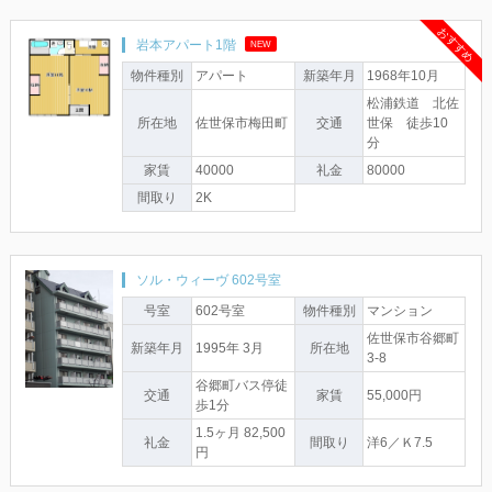
おすすめ
岩本アパート1階
NEW
物件種別
アパート
新築年月
1968年10月
松浦鉄道 北佐
所在地
佐世保市梅田町
交通
世保 徒歩10
分
家賃
40000
礼金
80000
間取り
2K
ソル・ウィーヴ 602号室
号室
602号室
物件種別
マンション
佐世保市谷郷町
新築年月
1995年 3月
所在地
3-8
谷郷町バス停徒
交通
家賃
55,000円
歩1分
1.5ヶ月 82,500
礼金
間取り
洋6／Ｋ7.5
円