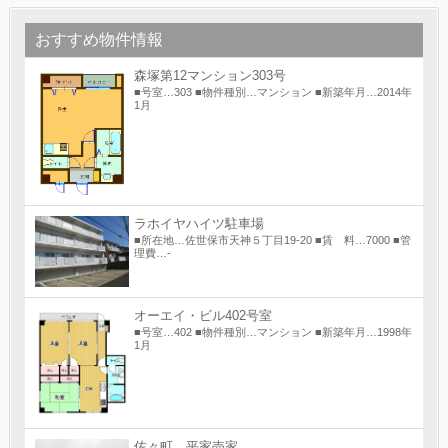
おすすめ物件情報
森塚第12マンション303号
■号室…303 ■物件種別…マンション ■新築年月…2014年
1月
ラホイヤハイツ駐車場
■所在地…佐世保市天神５丁目19-20 ■賃 料…7000 ■管
理費…-
オーエイ・ビル402号室
■号室…402 ■物件種別…マンション ■新築年月…1998年
1月
佐々町 平家売家