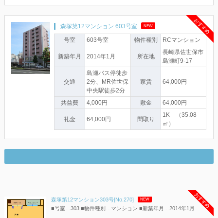
おすすめ
森塚第12マンション 603号室
NEW
号室
603号室
物件種別
RCマンション
長崎県佐世保市
新築年月
2014年1月
所在地
島瀬町9-17
島瀬バス停徒歩
交通
2分、MR佐世保
家賃
64,000円
中央駅徒歩2分
共益費
4,000円
敷金
64,000円
1K （35.08
礼金
64,000円
間取り
㎡）
おすすめ
森塚第12マンション303号[No.270]
NEW
■号室…303 ■物件種別…マンション ■新築年月…2014年1月