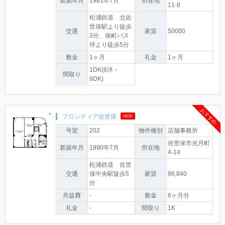
新築年月
1981年7月
所在地
11-8
松浦鉄道 北佐
世保駅より徒歩
交通
家賃
50000
3分、俵町バス
停より徒歩5分
敷金
1ヶ月
礼金
1ヶ月
1DK(6洋・
間取り
9DK)
おすすめ
フロンティア佐世保
NEW
号室
202
物件種別
店舗事務所
佐世保市光月町
新築年月
1990年7月
所在地
4-14
松浦鉄道 佐世
交通
保中央駅徒歩5
家賃
96,840
分
共益費
-
敷金
6ヶ月分
礼金
-
間取り
1K