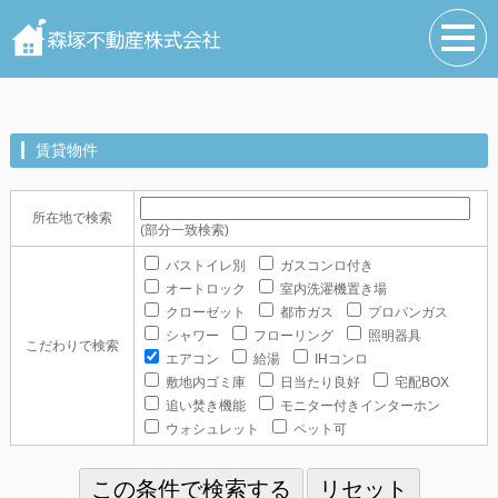
賃貸物件
所在地で検索
(部分一致検索)
バストイレ別
ガスコンロ付き
オートロック
室内洗濯機置き場
クローゼット
都市ガス
プロパンガス
シャワー
フローリング
照明器具
こだわりで検索
エアコン
給湯
IHコンロ
敷地内ゴミ庫
日当たり良好
宅配BOX
追い焚き機能
モニター付きインターホン
ウォシュレット
ペット可