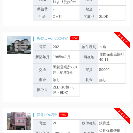
駅より徒歩9分
共益費
-
敷金
-
礼金
2ヶ月
間取り
2LDK
おすすめ
坂梨コーポ202号室
NEW
号室
202
物件種別
木造
佐世保市黒髪町
新築年月
1985年1月
所在地
40-11
黒髪営業所バス
交通
家賃
50000
停 徒歩3分
敷金
無し
礼金
無し
2LDK(6和・6
間取り
洋・9DK)
おすすめ
酒井ビル2階
NEW
号室
2F
物件種別
鉄骨造
佐世保市俵町