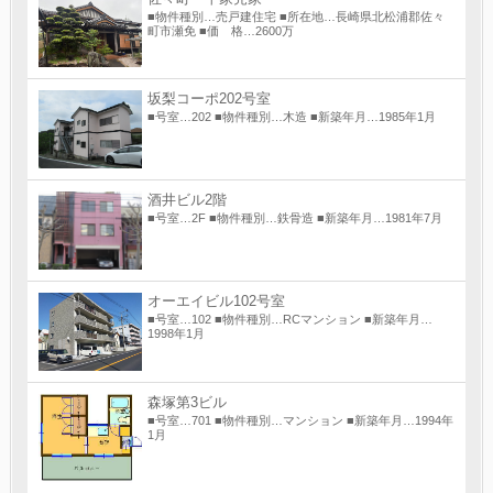
■物件種別…売戸建住宅 ■所在地…長崎県北松浦郡佐々
町市瀬免 ■価 格…2600万
坂梨コーポ202号室
■号室…202 ■物件種別…木造 ■新築年月…1985年1月
酒井ビル2階
■号室…2F ■物件種別…鉄骨造 ■新築年月…1981年7月
オーエイビル102号室
■号室…102 ■物件種別…RCマンション ■新築年月…
1998年1月
森塚第3ビル
■号室…701 ■物件種別…マンション ■新築年月…1994年
1月