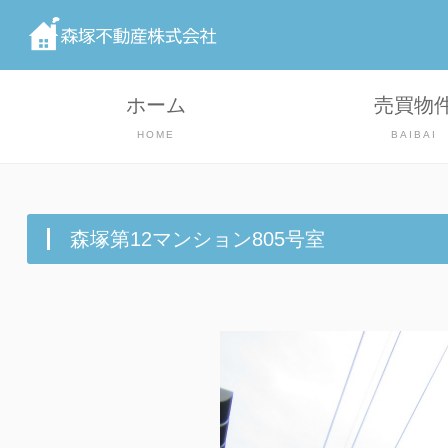
ホーム
売買物
HOME
BAIBAI
森塚第12マンション805号室