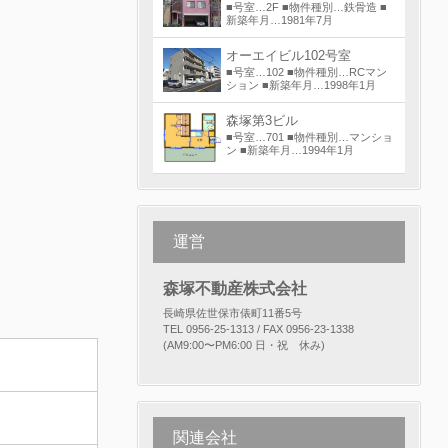
■号室…2F ■物件種別…鉄骨造 ■
新築年月…1981年7月
オーエイビル102号室
■号室…102 ■物件種別…RCマン
ション ■新築年月…1998年1月
森塚第3ビル
■号室…701 ■物件種別…マンショ
ン ■新築年月…1994年1月
運営
森塚不動産株式会社
長崎県佐世保市俵町11番5号
TEL 0956-25-1313 / FAX 0956-23-1338
(AM9:00〜PM6:00 日・祝 休み)
関連会社