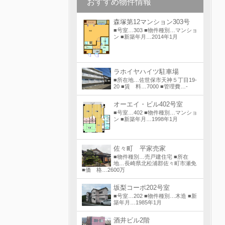
おすすめ物件情報
森塚第12マンション303号
■号室…303 ■物件種別…マンショ
ン ■新築年月…2014年1月
ラホイヤハイツ駐車場
■所在地…佐世保市天神５丁目19-
20 ■賃 料…7000 ■管理費…-
オーエイ・ビル402号室
■号室…402 ■物件種別…マンショ
ン ■新築年月…1998年1月
佐々町 平家売家
■物件種別…売戸建住宅 ■所在
地…長崎県北松浦郡佐々町市瀬免
■価 格…2600万
坂梨コーポ202号室
■号室…202 ■物件種別…木造 ■新
築年月…1985年1月
酒井ビル2階