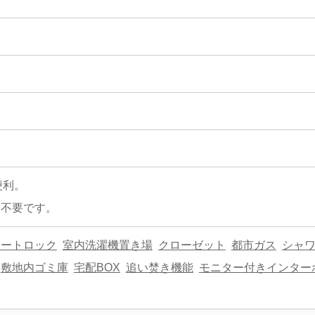
便利。
は不要です。
オートロック
室内洗濯機置き場
クローゼット
都市ガス
シャ
敷地内ゴミ庫
宅配BOX
追い焚き機能
モニター付きインター