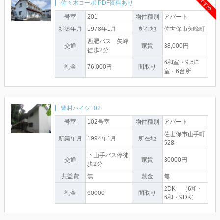
おすすめ
佐々木コーポ PDF資料あり
号室
201
物件種別
アパート
新築年月
1978年1月
所在地
佐世保市矢峰町
西肥バス 矢峰
交通
家賃
38,000円
徒歩2分
6和室・9.5洋
礼金
76,000円
間取り
室・6台所
豊村ハイツ102
号室
102号室
物件種別
アパート
佐世保市山手町
新築年月
1994年1月
所在地
528
下山手バス停徒
交通
家賃
30000円
歩2分
共益費
無
敷金
無
2DK （6和・
礼金
60000
間取り
6和・9DK）