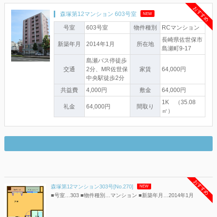
おすすめ
森塚第12マンション 603号室
NEW
号室
603号室
物件種別
RCマンション
長崎県佐世保市
新築年月
2014年1月
所在地
島瀬町9-17
島瀬バス停徒歩
交通
2分、MR佐世保
家賃
64,000円
中央駅徒歩2分
共益費
4,000円
敷金
64,000円
1K （35.08
礼金
64,000円
間取り
㎡）
おすすめ
森塚第12マンション303号[No.270]
NEW
■号室…303 ■物件種別…マンション ■新築年月…2014年1月