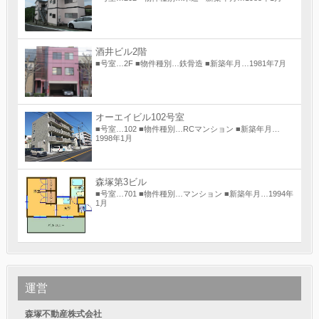
酒井ビル2階
■号室…2F ■物件種別…鉄骨造 ■新築年月…1981年7月
オーエイビル102号室
■号室…102 ■物件種別…RCマンション ■新築年月…
1998年1月
森塚第3ビル
■号室…701 ■物件種別…マンション ■新築年月…1994年
1月
運営
森塚不動産株式会社