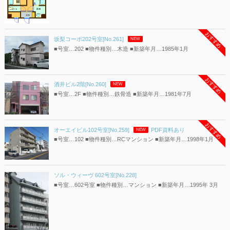
おすすめ
坂梨コーポ202号室[No.261]
NEW
■号室…202 ■物件種別…木造 ■新築年月…1985年1月
おすすめ
酒井ビル2階[No.260]
NEW
■号室…2F ■物件種別…鉄骨造 ■新築年月…1981年7月
おすすめ
オーエイビル102号室[No.259]
PDF資料あり
NEW
■号室…102 ■物件種別…RCマンション ■新築年月…1998年1月
ソル・ウィーヴ 602号室[No.228]
■号室…602号室 ■物件種別…マンション ■新築年月…1995年 3月