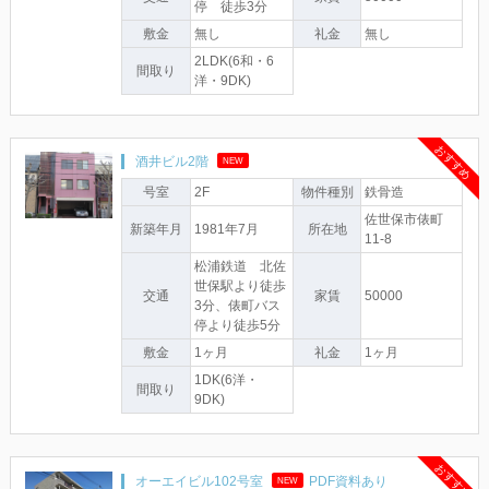
停 徒歩3分
敷金
無し
礼金
無し
2LDK(6和・6
間取り
洋・9DK)
おすすめ
酒井ビル2階
NEW
号室
2F
物件種別
鉄骨造
佐世保市俵町
新築年月
1981年7月
所在地
11-8
松浦鉄道 北佐
世保駅より徒歩
交通
家賃
50000
3分、俵町バス
停より徒歩5分
敷金
1ヶ月
礼金
1ヶ月
1DK(6洋・
間取り
9DK)
おすすめ
オーエイビル102号室
PDF資料あり
NEW