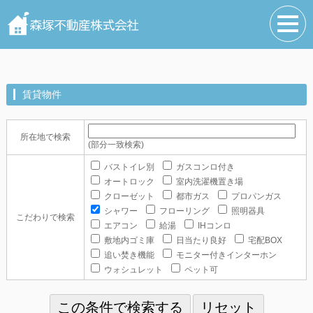
賃貸物件
所在地で検索
(部分一致検索)
バストイレ別
ガスコンロ付き
オートロック
室内洗濯機置き場
クローゼット
都市ガス
プロパンガス
シャワー
フローリング
照明器具
こだわりで検索
エアコン
給湯
IHコンロ
敷地内ゴミ庫
日当たり良好
宅配BOX
追い焚き機能
モニター付きインターホン
ウォシュレット
ペット可