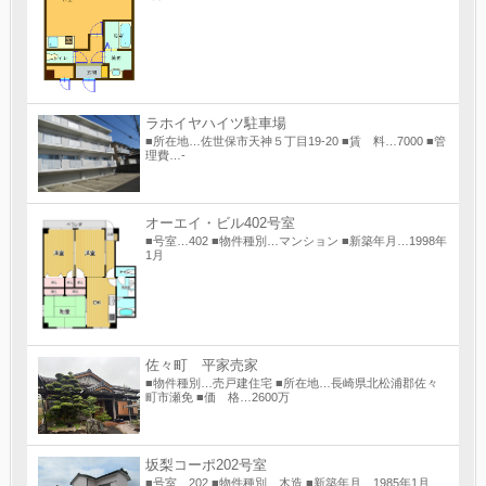
ラホイヤハイツ駐車場
■所在地…佐世保市天神５丁目19-20 ■賃 料…7000 ■管
理費…-
オーエイ・ビル402号室
■号室…402 ■物件種別…マンション ■新築年月…1998年
1月
佐々町 平家売家
■物件種別…売戸建住宅 ■所在地…長崎県北松浦郡佐々
町市瀬免 ■価 格…2600万
坂梨コーポ202号室
■号室…202 ■物件種別…木造 ■新築年月…1985年1月