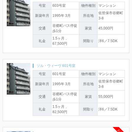
号室
603号室
物件種別
マンション
佐世保市谷郷町
新築年月
1995年 3月
所在地
3-8
谷郷町バス停徒
交通
家賃
45,000円
歩1分
1.5ヶ月 、
礼金
間取り
洋6／7.5DK
67,500円
ソル・ウィーヴ 601号室
号室
601号室
物件種別
マンション
佐世保市谷郷町
新築年月
1995年 3月
所在地
3-8
谷郷町バス停徒
交通
家賃
55,000円
歩1分
1.5ヶ月 、
礼金
間取り
洋6／7.5DK
82,500円