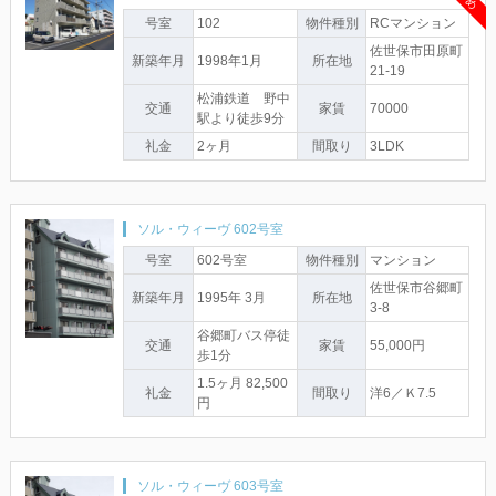
号室
102
物件種別
RCマンション
佐世保市田原町
新築年月
1998年1月
所在地
21-19
松浦鉄道 野中
交通
家賃
70000
駅より徒歩9分
礼金
2ヶ月
間取り
3LDK
ソル・ウィーヴ 602号室
号室
602号室
物件種別
マンション
佐世保市谷郷町
新築年月
1995年 3月
所在地
3-8
谷郷町バス停徒
交通
家賃
55,000円
歩1分
1.5ヶ月 82,500
礼金
間取り
洋6／Ｋ7.5
円
ソル・ウィーヴ 603号室