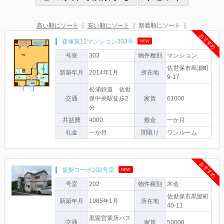
高い順にソート
｜
安い順にソート
｜ 新着順にソート ｜
おすすめ
森塚第12マンション303号
NEW
号室
303
物件種別
マンション
佐世保市島瀬町
新築年月
2014年1月
所在地
9-17
松浦鉄道 佐世
交通
保中央駅徒歩2
家賃
61000
分
共益費
4000
敷金
一か月
礼金
一か月
間取り
ワンルーム
おすすめ
坂梨コーポ202号室
NEW
号室
202
物件種別
木造
佐世保市黒髪町
新築年月
1985年1月
所在地
40-11
黒髪営業所バス
交通
家賃
50000