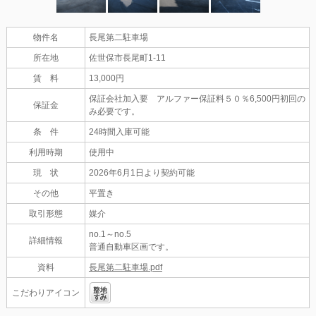
物件名
長尾第二駐車場
所在地
佐世保市長尾町1-11
賃 料
13,000円
保証会社加入要 アルファー保証料５０％6,500円初回の
保証金
み必要です。
条 件
24時間入庫可能
利用時期
使用中
現 状
2026年6月1日より契約可能
その他
平置き
取引形態
媒介
no.1～no.5
詳細情報
普通自動車区画です。
資料
長尾第二駐車場.pdf
こだわりアイコン